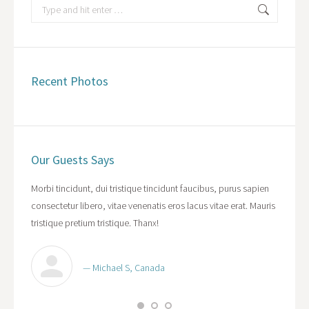
Search:
Recent Photos
Our Guests Says
cipit
Morbi tincidunt, dui tristique tincidunt faucibus, purus sapien
WOW! Da
ibus,
consectetur libero, vitae venenatis eros lacus vitae erat. Mauris
purus s
acus
tristique pretium tristique. Thanx!
vitae er
— Michael S, Canada