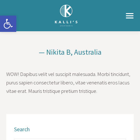
Ανοίξτε τη γραμμή εργαλείων
— Nikita B, Australia
You are here:
WOW! Dapibus velit vel suscipit malesuada. Morbi tincidunt,
purus sapien consectetur libero, vitae venenatis eros lacus
vitae erat. Mauris tristique pretium tristique.
Search